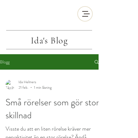
Ida's
Blog
Blogg
Ida Helmers
21 feb.
1 min läsning
Små rörelser som gör stor
skillnad
Visste du att en liten rörelse kräver mer
nervaktivitet än en stor rörelse? Ändå