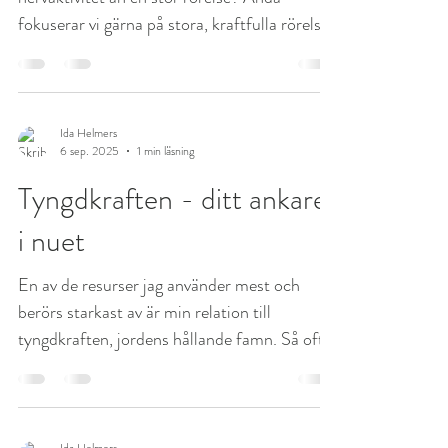
fokuserar vi gärna på stora, kraftfulla rörelser
när vi vill åstadkomma förändring och läka
trauma eller släppa spänningar . För stora
och kraftfulla rörelser kan leda till att vi
överväldigar nervsystemet, speciellt om vi har
Ida Helmers
6 sep. 2025
1 min läsning
en tendens att hamna i frys, dissociera och
lämna kroppen. Små rörelser kräver närvaro
Tyngdkraften - ditt ankare
och fokus, vilket gör att nervaktivteten
i nuet
förstärks då det skickas fler signaler ti
En av de resurser jag använder mest och
berörs starkast av är min relation till
tyngdkraften, jordens hållande famn. Så ofta
jag kan...
Ida Helmers