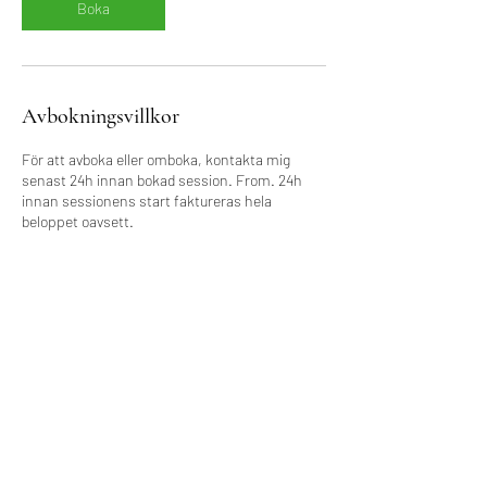
Boka
Avbokningsvillkor
För att avboka eller omboka, kontakta mig
senast 24h innan bokad session. From. 24h
innan sessionens start faktureras hela
beloppet oavsett.
Kontaktuppgifter
info@idahelmers.se
Spångatan 20A, 211 53 Malmö, Sverige