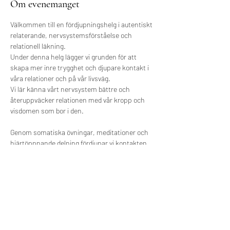
Om evenemanget
Välkommen till en fördjupningshelg i autentiskt 
relaterande, nervsystemsförståelse och 
relationell läkning.
Under denna helg lägger vi grunden för att 
skapa mer inre trygghet och djupare kontakt i 
våra relationer och på vår livsväg.
Vi lär känna vårt nervsystem bättre och 
återuppväcker relationen med vår kropp och 
visdomen som bor i den.
Genom somatiska övningar, meditationer och 
hjärtöppnande delning fördjupar vi kontakten 
med oss själva och varandra.
Vi lär oss olika sätt att möta och reglera 
aktiveringar i nervsystemet för att kunna vara 
mer närvarande och autentiska i mötet med 
andra.
Från den platsen iakttar vi våra invanda 
relationsmönster, strategier och sociala roller 
med empati och nyfikenhet.