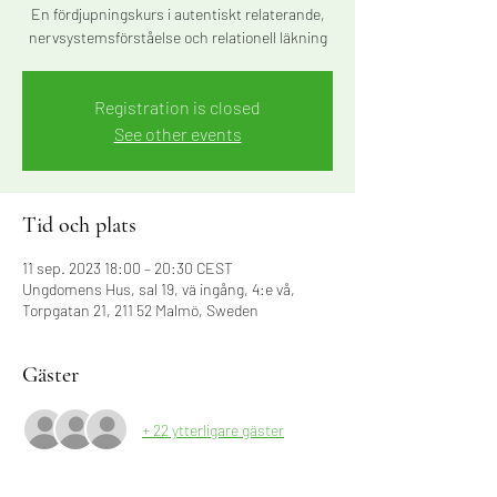
En fördjupningskurs i autentiskt relaterande,
nervsystemsförståelse och relationell läkning
Registration is closed
See other events
Tid och plats
11 sep. 2023 18:00 – 20:30 CEST
Ungdomens Hus, sal 19, vä ingång, 4:e vå,
Torpgatan 21, 211 52 Malmö, Sweden
Gäster
+ 22 ytterligare gäster