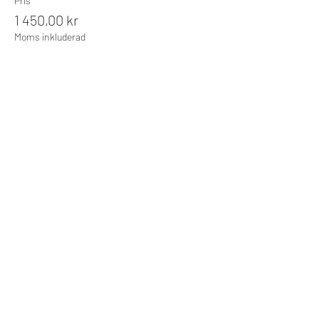
Pris
1 450,00 kr
Moms inkluderad
Försäljning avslutad
Biljettyp
Ekonomiskt överflöd
Pris
1 950,00 kr
Moms inkluderad
Försäljning avslutad
Biljettyp
TILLÄGG INDIVIDUELL
VÄGLEDNING